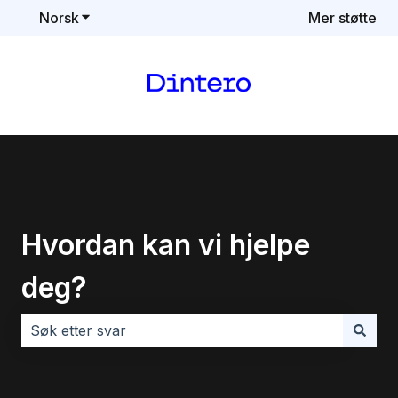
Norsk
Vis undermeny for oversettelser
Mer støtte
Hvordan kan vi hjelpe
deg?
Det finnes ingen forslag fordi søkefeltet er tomt.